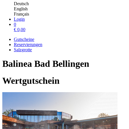
Deutsch
English
Français
Login
0
€
0,00
Gutscheine
Reservierungen
Salzgrotte
Balinea Bad Bellingen
Wertgutschein