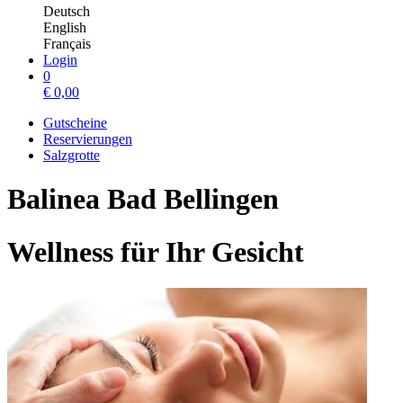
Deutsch
English
Français
Login
0
€
0,00
Gutscheine
Reservierungen
Salzgrotte
Balinea Bad Bellingen
Wellness für Ihr Gesicht