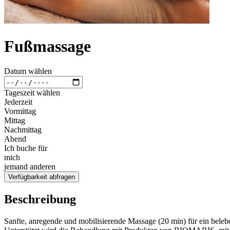
Fußmassage
Datum wählen
Tageszeit wählen
Jederzeit
Vormittag
Mittag
Nachmittag
Abend
Ich buche für
mich
jemand anderen
Verfügbarkeit abfragen
Beschreibung
Sanfte, anregende und mobilisierende Massage (20 min) für ein beleb