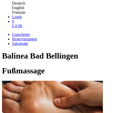
Deutsch
English
Français
Login
0
€
0,00
Gutscheine
Reservierungen
Salzgrotte
Balinea Bad Bellingen
Fußmassage