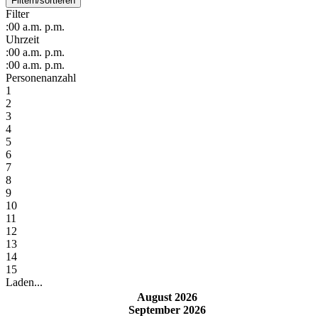
Filtern/sortieren
Filter
:00
a.m.
p.m.
Uhrzeit
:00
a.m.
p.m.
:00
a.m.
p.m.
Personenanzahl
1
2
3
4
5
6
7
8
9
10
11
12
13
14
15
Laden...
August 2026
September 2026